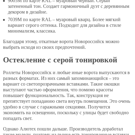
9005M по карте RAL – муаровый черный. Серый
затененный тон. Создает гармоничный дуэт с деревянным
декором в дизайне.
7039M по карте RAL – муаровый кварц. Более мягкий
вариант серого оттенка. Подходит для дизайна в стиле
минимализм, классика.
Благодаря этому, откатные ворота Новороссийск можно
выбрать исходя из своих предпочтений.
Остекление с серой тонировкой
Роллеты Новороссийск и любые иные ворота выпускаются в
разных форматах. Из них самый запоминающийся – это
вариант со светопрозрачными вставками. Такие окошки
выступают частью оформления, что помимо красоты
повышает функциональность. Так, конструкция не
препятствует попаданию света внутрь помещения. Это очень
удобно в случае с гаражными секциями. Получится
экономить на освещении, поскольку с улицы будет свободно
попадать свет.
Однако Алютех пошли дальше. Производитель доработал
такие модели, поэтому на рынке есть тонированные вставки.